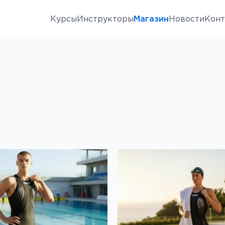
Курсы
Инструкторы
Магазин
Новости
Конт
Регулярные
Ласты
тренировки
Моноласты
Индивидуальные
тренировки
Чехлы
Детские занятия
Маски
Глубинные
Трубки
тренировки
Носки и
Пробное занятие
перчатки
Инструкторские
Гидрокостюмы
курсы CMAS
Аренда,
Кросс курсы
Гидрокостюмы