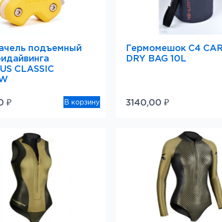
ачель подъемный
Гермомешок C4 CA
идайвинга
DRY BAG 10L
US CLASSIC
OW
00
₽
3140,00
₽
В корзину