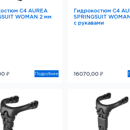
костюм C4 AUREA
Гидрокостюм C4 A
GSUIT WOMAN 2 мм
SPRINGSUIT WOMAN 
с рукавами
00
₽
16070,00
₽
Подробнее