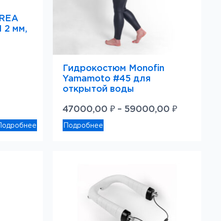
UREA
2 мм,
Гидрокостюм Monofin
Yamamoto #45 для
открытой воды
Диапазо
47000,00
₽
–
59000,00
₽
цен:
Подробнее
Подробнее
47000,00
–
59000,00