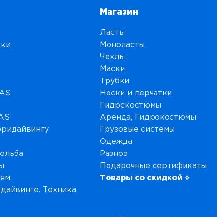
Магазин
Ласты
вки
Моноласты
Чехлы
Маски
Трубки
MAS
Носки и перчатки
Гидрокостюмы
MAS
Аренда, Гидрокостюмы
фридайвингу
Грузовые системы
Одежда
рельба
Разное
ы
Подарочные сертификаты
иям
Товары со скидкой ⟡
дайвинге. Техника