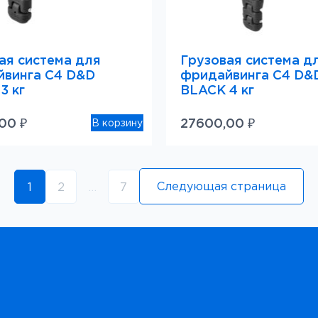
ая система для
Грузовая система д
винга C4 D&D
фридайвинга C4 D&
3 кг
BLACK 4 кг
,00
₽
27600,00
₽
В корзину
Следующая страница
1
2
…
7