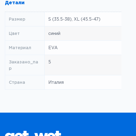
Детали
A
q
u
Размер
S (35.5-38), XL (45.5-47)
a
S
Цвет
синий
p
Материал
EVA
h
e
Заказано_па
5
r
р
e
A
Страна
Италия
l
p
h
a