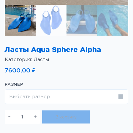
Ласты Aqua Sphere Alpha
Категория:
Ласты
7600,00
₽
РАЗМЕР
Выбрать размер
К
−
+
В корзину
о
л