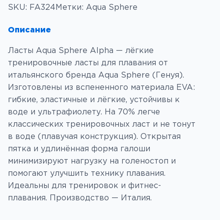
и
SKU:
FA324
Метки:
Aqua Sphere
ч
е
Описание
с
Ласты Aqua Sphere Alpha — лёгкие
т
тренировочные ласты для плавания от
в
итальянского бренда Aqua Sphere (Генуя).
о
Изготовлены из вспененного материала EVA:
т
гибкие, эластичные и лёгкие, устойчивы к
о
воде и ультрафиолету. На 70% легче
в
классических тренировочных ласт и не тонут
а
в воде (плавучая конструкция). Открытая
р
пятка и удлинённая форма галоши
а
минимизируют нагрузку на голеностоп и
Л
помогают улучшить технику плавания.
а
Идеальны для тренировок и фитнес-
с
плавания. Производство — Италия.
т
ы