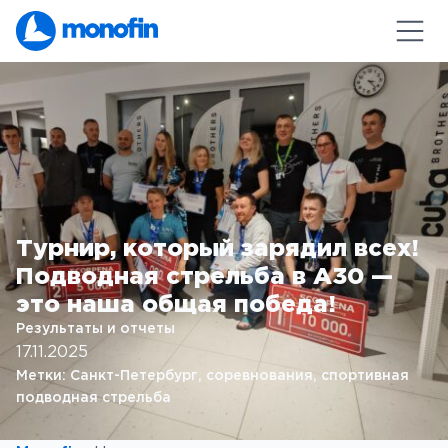
Турнир, который зарядил всех!
Подводная стрельба в А30 —
это наша общая победа!
Результаты и отчеты
17.11.2025
Метки:
Санкт-Петербург
, 
соревнования
, 
спортивная
подводная стрельба