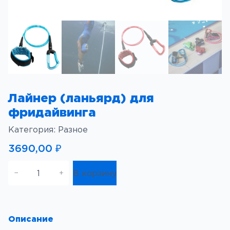
Лайнер (ланьярд) для
фридайвинга
Категория:
Разное
3690,00
₽
К
В корзину
−
+
о
л
и
ч
Описание