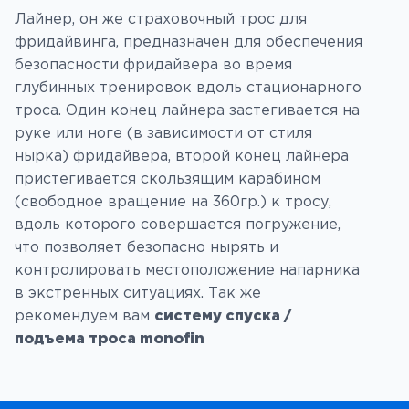
е
Лайнер, он же страховочный трос для
с
фридайвинга, предназначен для обеспечения
т
безопасности фридайвера во время
в
глубинных тренировок вдоль стационарного
о
троса. Один конец лайнера застегивается на
т
руке или ноге (в зависимости от стиля
о
нырка) фридайвера, второй конец лайнера
в
пристегивается скользящим карабином
а
(свободное вращение на 360гр.) к тросу,
р
вдоль которого совершается погружение,
а
что позволяет безопасно нырять и
Л
контролировать местоположение напарника
а
в экстренных ситуациях. Так же
й
рекомендуем вам
систему спуска /
н
подъема троса monofin
е
р
(