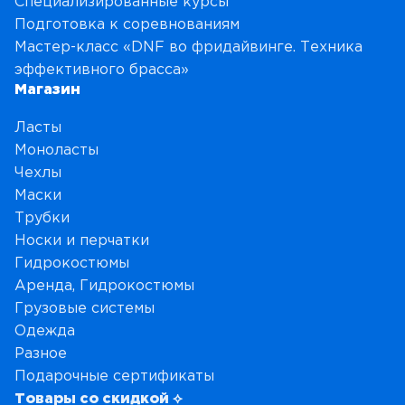
Специализированные курсы
и
Подготовка к соревнованиям
н
Мастер-класс «DNF во фридайвинге. Техника
г
эффективного брасса»
а
Магазин
Ласты
Моноласты
Чехлы
Маски
Трубки
Носки и перчатки
Гидрокостюмы
Аренда, Гидрокостюмы
Грузовые системы
Одежда
Разное
Подарочные сертификаты
Товары со скидкой ⟡