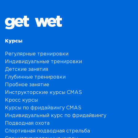
л
а
н
ь
я
р
Курсы
д
Регулярные тренировки
)
Индивидуальные тренировки
д
Детские занятия
л
Глубинные тренировки
я
Пробное занятие
ф
Инструкторские курсы CMAS
р
Кросс курсы
и
Курсы по фридайвингу CMAS
д
Индивидуальный курс по фридайвингу
а
Подводная охота
й
Спортивная подводная стрельба
в