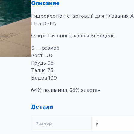
ч
Описание
Курсы по
Грузовые
е
фридайвингу CMAS
системы
Гидрокостюм стартовый для плавания 
с
Индивидуальный
Одежда
LEG OPEN
т
курс по фридайвингу
в
Открытая спина, женская модель.
Разное
о
Подводная охота
т
S — размер
Подарочные
Спортивная
о
сертификаты
Рост 170
подводная стрельба
в
Грудь 95
Товары со
а
Талия 75
Специализированные
скидкой ⟡
р
курсы
Бедра 100
а
64% полиамид, 36% эластан
Подготовка к
A
соревнованиям
r
e
Детали
Мастер-класс «DNF
n
во фридайвинге.
Техника
a
Размер
S
эффективного
R
брасса»