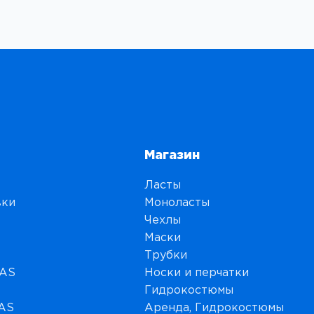
-
E
V
O
L
U
T
I
O
Магазин
N
+
Ласты
F
вки
Моноласты
U
Чехлы
L
Маски
L
Трубки
B
MAS
Носки и перчатки
O
Гидрокостюмы
D
MAS
Аренда, Гидрокостюмы