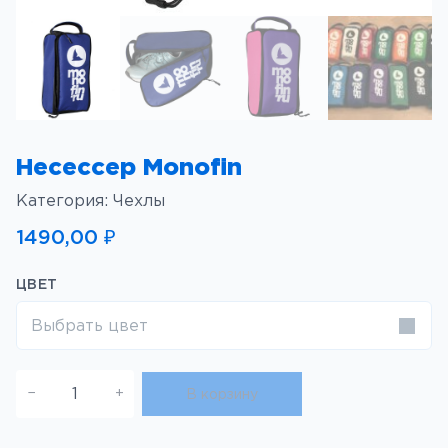
Несессер Monofin
Категория:
Чехлы
1490,00
₽
ЦВЕТ
Выбрать цвет
К
−
+
В корзину
о
л