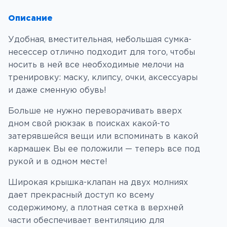
и
ч
Описание
е
Удобная, вместительная, небольшая сумка-
с
несессер отлично подходит для того, чтобы
т
носить в ней все необходимые мелочи на
в
тренировку: маску, клипсу, очки, аксессуары
о
и даже сменную обувь!
т
о
Больше не нужно переворачивать вверх
в
дном свой рюкзак в поисках какой-то
а
затерявшейся вещи или вспоминать в какой
р
кармашек Вы ее положили — теперь все под
а
рукой и в одном месте!
Н
е
Широкая крышка-клапан на двух молниях
с
дает прекрасный доступ ко всему
е
содержимому, а плотная сетка в верхней
с
части обеспечивает вентиляцию для