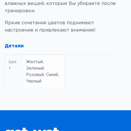
с
влажных вещей, которые Вы убираете после
е
тренировки.
р
Яркие сочетания цветов поднимают
M
настроение и привлекают внимание!
o
n
Детали
o
f
i
Цве
Желтый
,
т
Зеленый
,
n
Розовый
,
Синий
,
Черный