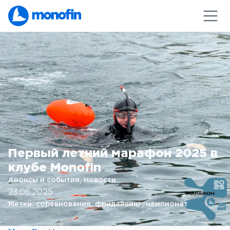
Первый летний марафон 2025 в
клубе Monofin
Анонсы и события
, 
Новости
23.06.2025
Метки:
соревнования
, 
фридайвинг
, 
чемпионат