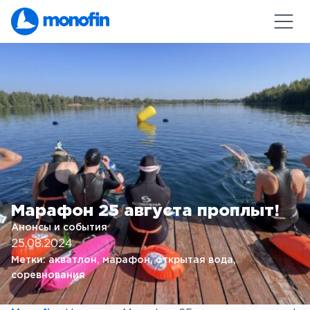
Марафон 25 августа проплыт!
Анонсы и события
25.08.2024
Метки:
акватлон
, 
марафон
, 
открытая вода
, 
соревнования