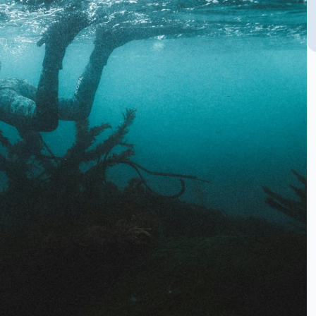
Курсы по
Грузовые
фридайвингу CMAS
системы
Индивидуальный
Одежда
курс по фридайвингу
Разное
Подводная охота
Подарочные
Спортивная
сертификаты
подводная стрельба
Товары со
Специализированные
скидкой ⟡
курсы
Подготовка к
соревнованиям
Мастер-класс «DNF
во фридайвинге.
Техника
эффективного
брасса»