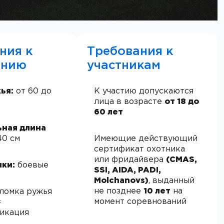
ния к
Требования к
ению
участникам
ья:
от 60 до
К участию допускаются
лица в возрасте
от 18 до
60 лет
ная длина
40 см
Имеющие действующий
сертификат охотника
или фридайвера
(CMAS,
ки:
боевые
SSI, AIDA, PADI,
M
olchanovs
)
, выданный
не позднее
10 лет
на
ломка ружья
момент соревнований
=
икация