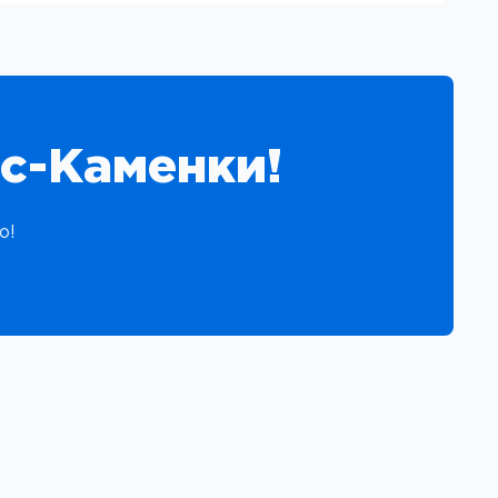
с-Каменки!
о!