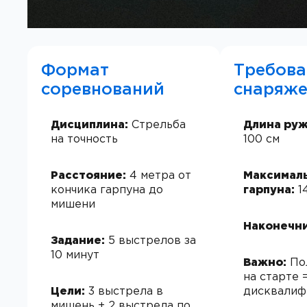
Формат
Требова
соревнований
снаряж
Дисциплина:
Стрельба
Длина руж
на точность
100 см
Расстояние:
4 метра от
Максималь
кончика гарпуна до
гарпуна:
1
мишени
Наконечни
Задание:
5 выстрелов за
10 минут
Важно:
По
на старте 
Цели:
3 выстрела в
дисквалиф
мишень + 2 выстрела по