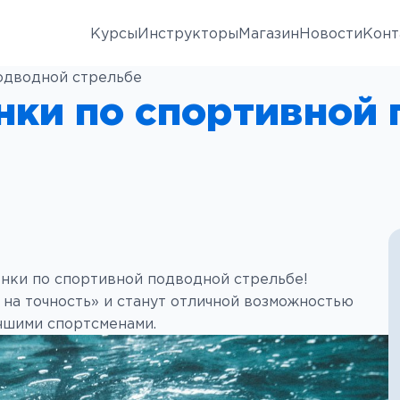
Курсы
Инструкторы
Магазин
Новости
Конт
Регулярные
Ласты
одводной стрельбе
тренировки
нки по спортивной
Моноласты
Индивидуальные
тренировки
Чехлы
Детские занятия
Маски
Глубинные
Трубки
тренировки
Носки и
Пробное занятие
енки по спортивной подводной стрельбе!
перчатки
на точность» и станут отличной возможностью
Инструкторские
Гидрокостюмы
чшими спортсменами.
курсы CMAS
Аренда,
Кросс курсы
Гидрокостюмы