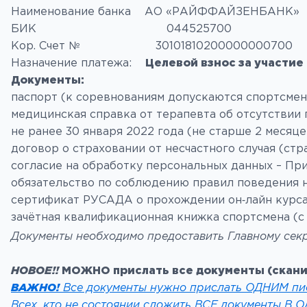
Наименование банка АО «РАЙФФАЙЗЕНБАНК»
БИК 044525700
Кор. Счет № 30101810200000000700
Назначение платежа:
Целевой взнос за участие
Документы:
паспорт (к соревнованиям допускаются спортсмены
медицинская справка от терапевта об отсутствии
не ранее 30 января 2022 года (не старше 2 месяце
договор о страховании от несчастного случая (ст
согласие на обработку персональных данных – При
обязательство по соблюдению правил поведения н
сертификат РУСАДА о прохождении он‑лайн курса и
зачётная квалификационная книжка спортсмена (с
Документы необходимо предоставить Главному се
НОВОЕ!!
МОЖНО прислать все документы (скани
ВАЖНО!
Все документы нужно прислать
ОДНИМ
пис
Всех, кто не состоянии сложить ВСЕ документы В О