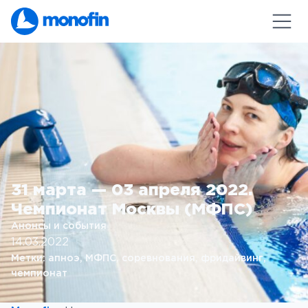
31 марта — 03 апреля 2022.
Чемпионат Москвы (МФПС)
Анонсы и события
14.03.2022
Метки:
апноэ
, 
МФПС
, 
соревнования
, 
фридайвинг
, 
чемпионат