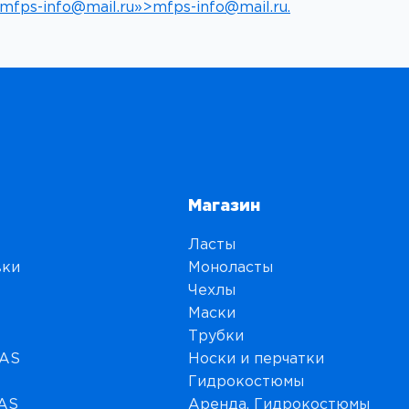
:mfps-info@mail.ru»>mfps-info@mail.ru.
Магазин
Ласты
вки
Моноласты
Чехлы
Маски
Трубки
MAS
Носки и перчатки
Гидрокостюмы
MAS
Аренда, Гидрокостюмы