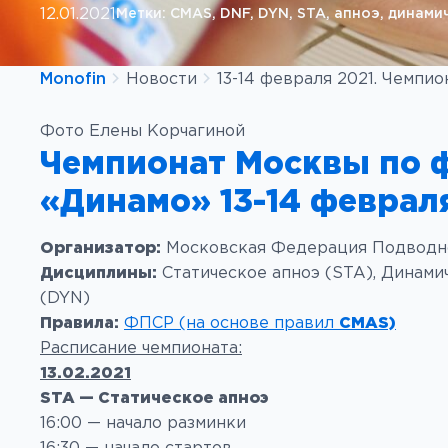
12.01.2021
Метки:
CMAS
, 
DNF
, 
DYN
, 
STA
, 
апноэ
, 
динами
Monofin
Новости
13-14 февраля 2021. Чемп
Фото Елены Корчагиной
Чемпионат Москвы по ф
«Динамо»
13-14 феврал
Организатор:
Московская Федерация Подводн
Дисциплины:
Статическое апноэ (STA), Динамич
(DYN)
Правила:
ФПСР (на основе правил
CMAS)
Расписание чемпионата:
13.02.2021
STA — Статическое апноэ
16:00 — начало разминки
16:30 — начало стартов