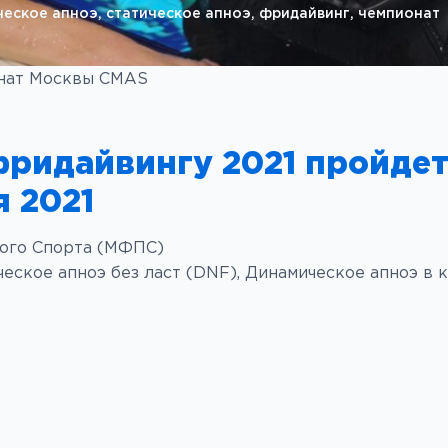
Курсы по
ческое апноэ
, 
статическое апноэ
, 
фридайвинг
, 
чемпионат
Грузовые
фридайвингу CMAS
системы
Индивидуальный
Одежда
ионат Москвы CMAS
курс по фридайвингу
Разное
Подводная охота
ридайвингу 2021 пройдет
Подарочные
Спортивная
сертификаты
я 2021
подводная стрельба
Товары со
Специализированные
скидкой ⟡
ого Спорта (МФПС)
курсы
еское апноэ без ласт (DNF), Динамическое апноэ в к
Подготовка к
соревнованиям
Мастер-класс «DNF
во фридайвинге.
Техника
эффективного
брасса»