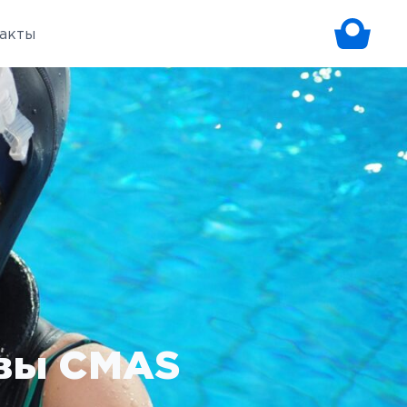
акты
квы CMAS