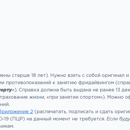
ены старше 18 лет). Нужно взять с собой оригинал 
вии противопоказаний к занятию фридайвингом (спр
порту
«
). Справка должна быть выдана не ранее 13 де
(страхование жизни, «при занятии спортом»). Можно 
ний.
Приложение 2
(распечатать, подписать и сдать ориг
D‑19 (ПЦР) на данный момент не требуется.
Если буд
никам.