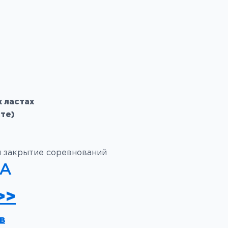
 ластах
те)
и закрытие соревнований
НА
>>
В